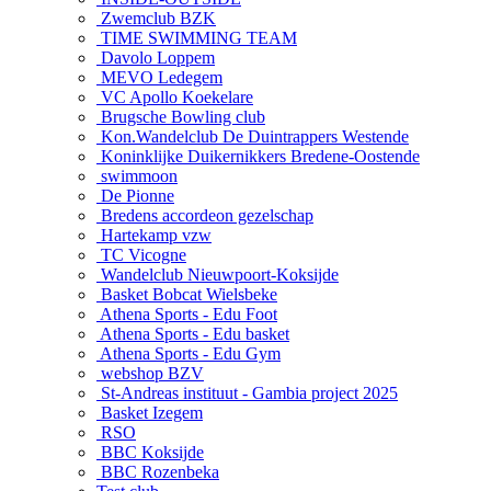
Zwemclub BZK
TIME SWIMMING TEAM
Davolo Loppem
MEVO Ledegem
VC Apollo Koekelare
Brugsche Bowling club
Kon.Wandelclub De Duintrappers Westende
Koninklijke Duikernikkers Bredene-Oostende
swimmoon
De Pionne
Bredens accordeon gezelschap
Hartekamp vzw
TC Vicogne
Wandelclub Nieuwpoort-Koksijde
Basket Bobcat Wielsbeke
Athena Sports - Edu Foot
Athena Sports - Edu basket
Athena Sports - Edu Gym
webshop BZV
St-Andreas instituut - Gambia project 2025
Basket Izegem
RSO
BBC Koksijde
BBC Rozenbeka