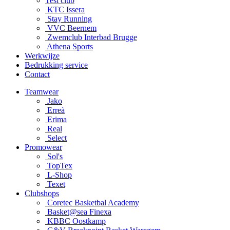
Test club
KTC Issera
Stay Running
VVC Beernem
Zwemclub Interbad Brugge
Athena Sports
Werkwijze
Bedrukking service
Contact
Teamwear
Jako
Erreà
Erima
Real
Select
Promowear
Sol's
TopTex
L-Shop
Texet
Clubshops
Coretec Basketbal Academy
Basket@sea Finexa
KBBC Oostkamp