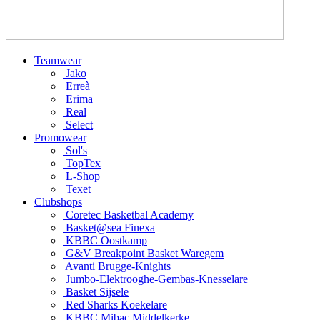
Teamwear
Jako
Erreà
Erima
Real
Select
Promowear
Sol's
TopTex
L-Shop
Texet
Clubshops
Coretec Basketbal Academy
Basket@sea Finexa
KBBC Oostkamp
G&V Breakpoint Basket Waregem
Avanti Brugge-Knights
Jumbo-Elektrooghe-Gembas-Knesselare
Basket Sijsele
Red Sharks Koekelare
KBBC Mibac Middelkerke