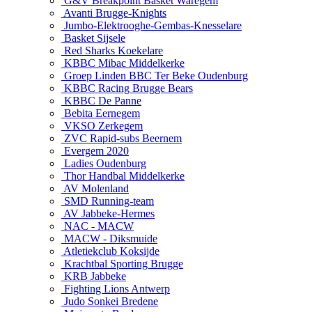
G&V Breakpoint Basket Waregem
Avanti Brugge-Knights
Jumbo-Elektrooghe-Gembas-Knesselare
Basket Sijsele
Red Sharks Koekelare
KBBC Mibac Middelkerke
Groep Linden BBC Ter Beke Oudenburg
KBBC Racing Brugge Bears
KBBC De Panne
Bebita Eernegem
VKSO Zerkegem
ZVC Rapid-subs Beernem
Evergem 2020
Ladies Oudenburg
Thor Handbal Middelkerke
AV Molenland
SMD Running-team
AV Jabbeke-Hermes
NAC - MACW
MACW - Diksmuide
Atletiekclub Koksijde
Krachtbal Sporting Brugge
KRB Jabbeke
Fighting Lions Antwerp
Judo Sonkei Bredene