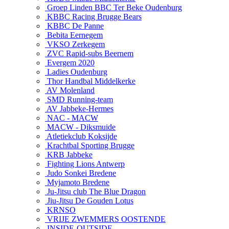
Groep Linden BBC Ter Beke Oudenburg
KBBC Racing Brugge Bears
KBBC De Panne
Bebita Eernegem
VKSO Zerkegem
ZVC Rapid-subs Beernem
Evergem 2020
Ladies Oudenburg
Thor Handbal Middelkerke
AV Molenland
SMD Running-team
AV Jabbeke-Hermes
NAC - MACW
MACW - Diksmuide
Atletiekclub Koksijde
Krachtbal Sporting Brugge
KRB Jabbeke
Fighting Lions Antwerp
Judo Sonkei Bredene
Myjamoto Bredene
Ju-Jitsu club The Blue Dragon
Jiu-Jitsu De Gouden Lotus
KRNSO
VRIJE ZWEMMERS OOSTENDE
INSIDE-OUTSIDE