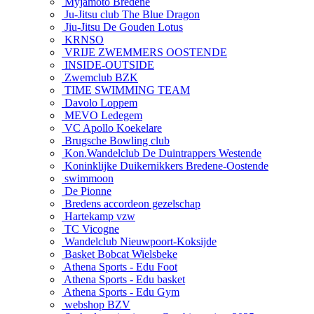
Myjamoto Bredene
Ju-Jitsu club The Blue Dragon
Jiu-Jitsu De Gouden Lotus
KRNSO
VRIJE ZWEMMERS OOSTENDE
INSIDE-OUTSIDE
Zwemclub BZK
TIME SWIMMING TEAM
Davolo Loppem
MEVO Ledegem
VC Apollo Koekelare
Brugsche Bowling club
Kon.Wandelclub De Duintrappers Westende
Koninklijke Duikernikkers Bredene-Oostende
swimmoon
De Pionne
Bredens accordeon gezelschap
Hartekamp vzw
TC Vicogne
Wandelclub Nieuwpoort-Koksijde
Basket Bobcat Wielsbeke
Athena Sports - Edu Foot
Athena Sports - Edu basket
Athena Sports - Edu Gym
webshop BZV