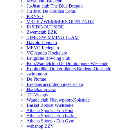
Myjamoto Bredene
Ju-Jitsu club The Blue Dragon
Jiu-Jitsu De Gouden Lotus
KRNSO
VRIJE ZWEMMERS OOSTENDE
INSIDE-OUTSIDE
Zwemclub BZK
TIME SWIMMING TEAM
Davolo Loppem
MEVO Ledegem
VC Apollo Koekelare
Brugsche Bowling club
Kon.Wandelclub De Duintrappers Westende
Koninklijke Duikernikkers Bredene-Oostende
swimmoon
De Pionne
Bredens accordeon gezelschap
Hartekamp vzw
TC Vicogne
Wandelclub Nieuwpoort-Koksijde
Basket Bobcat Wielsbeke
Athena Sports - Edu Foot
Athena Sports - Edu basket
Athena Sports - Edu Gym
webshop BZV