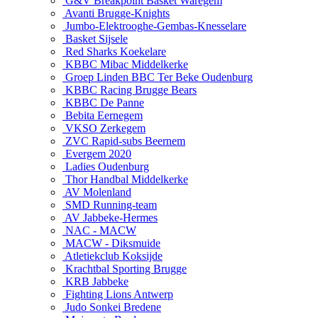
G&V Breakpoint Basket Waregem
Avanti Brugge-Knights
Jumbo-Elektrooghe-Gembas-Knesselare
Basket Sijsele
Red Sharks Koekelare
KBBC Mibac Middelkerke
Groep Linden BBC Ter Beke Oudenburg
KBBC Racing Brugge Bears
KBBC De Panne
Bebita Eernegem
VKSO Zerkegem
ZVC Rapid-subs Beernem
Evergem 2020
Ladies Oudenburg
Thor Handbal Middelkerke
AV Molenland
SMD Running-team
AV Jabbeke-Hermes
NAC - MACW
MACW - Diksmuide
Atletiekclub Koksijde
Krachtbal Sporting Brugge
KRB Jabbeke
Fighting Lions Antwerp
Judo Sonkei Bredene