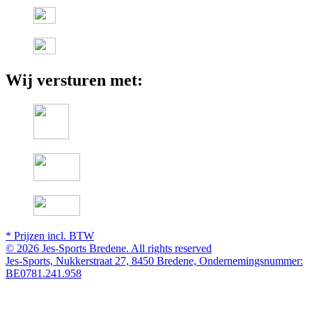
Wij versturen met:
* Prijzen incl. BTW
© 2026 Jes-Sports Bredene. All rights reserved
Jes-Sports, Nukkerstraat 27, 8450 Bredene, Ondernemingsnummer:
BE0781.241.958