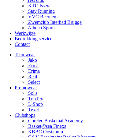
Test club
KTC Issera
Stay Running
VVC Beernem
Zwemclub Interbad Brugge
Athena Sports
Werkwijze
Bedrukking service
Contact
Teamwear
Jako
Erreà
Erima
Real
Select
Promowear
Sol's
TopTex
L-Shop
Texet
Clubshops
Coretec Basketbal Academy
Basket@sea Finexa
KBBC Oostkamp