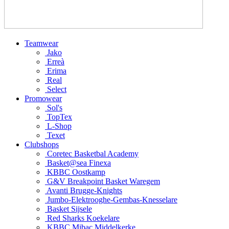
Teamwear
Jako
Erreà
Erima
Real
Select
Promowear
Sol's
TopTex
L-Shop
Texet
Clubshops
Coretec Basketbal Academy
Basket@sea Finexa
KBBC Oostkamp
G&V Breakpoint Basket Waregem
Avanti Brugge-Knights
Jumbo-Elektrooghe-Gembas-Knesselare
Basket Sijsele
Red Sharks Koekelare
KBBC Mibac Middelkerke