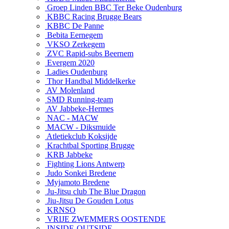
Groep Linden BBC Ter Beke Oudenburg
KBBC Racing Brugge Bears
KBBC De Panne
Bebita Eernegem
VKSO Zerkegem
ZVC Rapid-subs Beernem
Evergem 2020
Ladies Oudenburg
Thor Handbal Middelkerke
AV Molenland
SMD Running-team
AV Jabbeke-Hermes
NAC - MACW
MACW - Diksmuide
Atletiekclub Koksijde
Krachtbal Sporting Brugge
KRB Jabbeke
Fighting Lions Antwerp
Judo Sonkei Bredene
Myjamoto Bredene
Ju-Jitsu club The Blue Dragon
Jiu-Jitsu De Gouden Lotus
KRNSO
VRIJE ZWEMMERS OOSTENDE
INSIDE-OUTSIDE