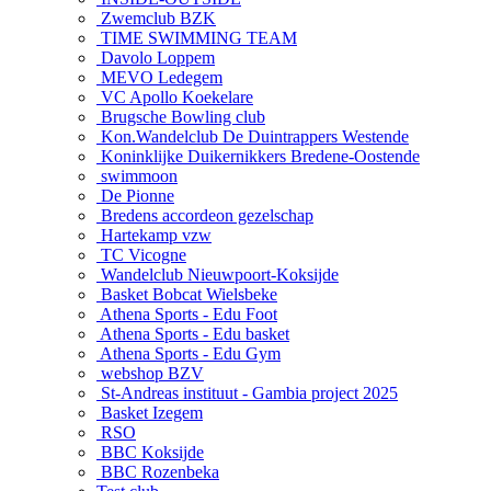
Zwemclub BZK
TIME SWIMMING TEAM
Davolo Loppem
MEVO Ledegem
VC Apollo Koekelare
Brugsche Bowling club
Kon.Wandelclub De Duintrappers Westende
Koninklijke Duikernikkers Bredene-Oostende
swimmoon
De Pionne
Bredens accordeon gezelschap
Hartekamp vzw
TC Vicogne
Wandelclub Nieuwpoort-Koksijde
Basket Bobcat Wielsbeke
Athena Sports - Edu Foot
Athena Sports - Edu basket
Athena Sports - Edu Gym
webshop BZV
St-Andreas instituut - Gambia project 2025
Basket Izegem
RSO
BBC Koksijde
BBC Rozenbeka