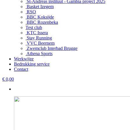
St-Andreas instituut - Gambia project 2025
Basket Izegem
RSO
BBC Koksijde
BBC Rozenbeka
Test club
KTC Issera
Stay Running
VVC Beernem
Zwemclub Interbad Brugge
Athena Sports
Werkwijze
Bedrukking service
Contact
€ 0,00